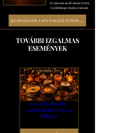
jó válaszok mellé finom ételek
és különleges italok is járnak.
JELENTKEZEM A KÖVETKEZŐ KVÍZRE →
TOVÁBBI IZGALMAS
ESEMÉNYEK
GOLDEN MOON –
American Fall Days at
Milagro