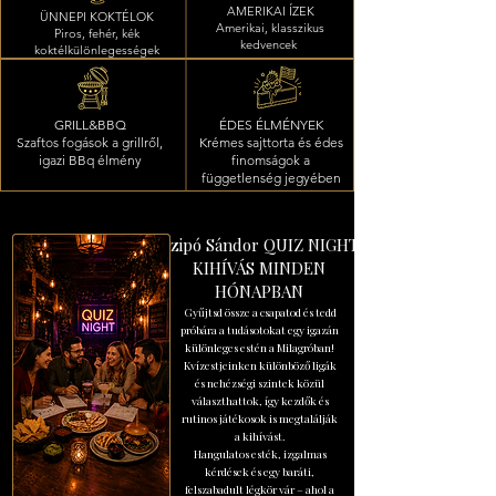
AMERIKAI ÍZEK
ÜNNEPI KOKTÉLOK
Amerikai, klasszikus
Piros, fehér, kék
kedvencek
koktélkülönlegességek
GRILL&BBQ
ÉDES ÉLMÉNYEK
Szaftos fogások a grillről,
Krémes sajttorta és édes
igazi BBq élmény
finomságok a
függetlenség jegyében
Czipó Sándor QUIZ NIGHT
KIHÍVÁS MINDEN
HÓNAPBAN
Gyűjtsd össze a csapatod és tedd
próbára a tudásotokat egy igazán
különleges estén a Milagróban!
Kvízestjeinken különböző ligák
és nehézségi szintek közül
választhattok, így kezdők és
rutinos játékosok is megtalálják
a kihívást.
Hangulatos esték, izgalmas
kérdések és egy baráti,
felszabadult légkör vár – ahol a