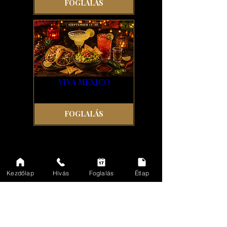
FOGLALÁS
VIVA MEXICO
FOGLALÁS
FOGLALJ IDŐBEN, ÉS ÉLD ÁT A MILAGRO
Kezdőlap
Hívás
Foglalás
Étlap
ÉLMÉNYT!
Finom ételek, különleges italok és
felejthetetlen hangulat minden nap.
ASZTALT FOGLALOK →