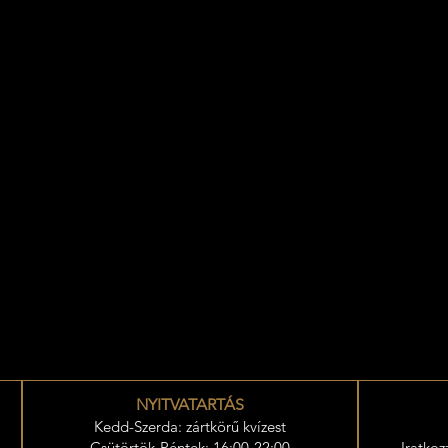
NYITVATARTÁS
Kedd-Szerda: zártkörű kvízest
Csütörtök-Péntek: 16:00-22:00
Iratkoz