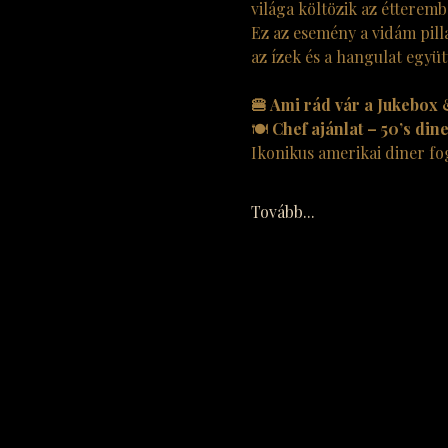
világa költözik az étteremb
Ez az esemény a vidám pilla
az ízek és a hangulat együt
🍔 Ami rád vár a Jukebox
🍽 
Chef ajánlat – 50’s din
Ikonikus amerikai diner fo
Tovább...