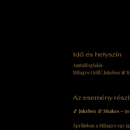
Idő és helyszín
Asztalfoglalás
Milagro Grill | Jukebox & S
Az esemény részl
🎵 
Jukebox & Shakes – 50’
Áprilisban a Milagro egy ig