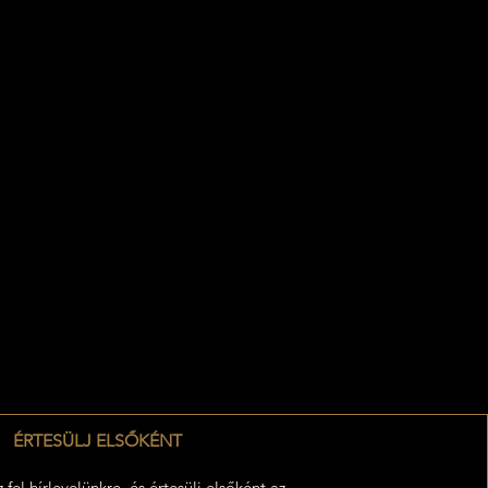
ÉRTESÜLJ ELSŐKÉNT
z fel hírlevelünkre, és értesülj elsőként az