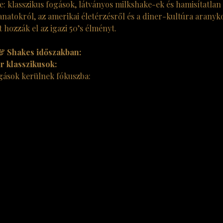
e: klasszikus fogások, látványos milkshake-ek és hamisítatlan
natokról, az amerikai életérzésről és a diner-kultúra aranyko
t hozzák el az igazi 50’s élményt.
 & Shakes időszakban:
er klasszikusok:
gások kerülnek fókuszba: