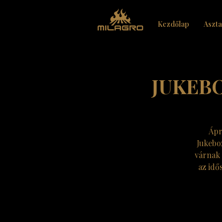
Kezdőlap
Aszta
JUKEBO
Ápr
Jukebo
várnak 
az idő