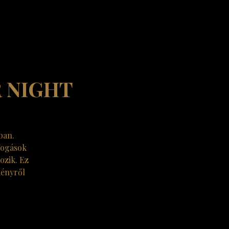
R NIGHT
ban.
fogások
ozik. Ez
ményről