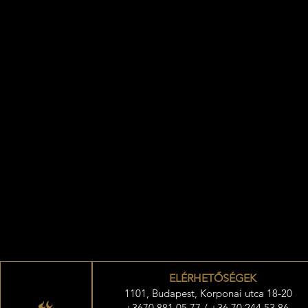
ELÉRHETŐSÉGEK
1101, Budapest, Korponai utca 18-20
+3670 881 05 77 / +36 70 244 53 86