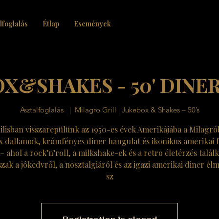
lfoglalás
Étlap
Események
X&SHAKES - 50' DINE
Asztalfoglalás
  |  
Milagro Grill | Jukebox & Shakes – 50’s
ilisban visszarepülünk az 1950-es évek Amerikájába a Milagró
x dallamok, krómfényes diner hangulat és ikonikus amerikai 
– ahol a rock’n’roll, a milkshake-ek és a retro életérzés találk
szak a jókedvről, a nosztalgiáról és az igazi amerikai diner él
sz