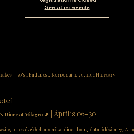
Registration is closed
See other events
hakes – 50’s , Budapest, Korponai u. 20, 1101 Hungary
etei
 | Április 06-30
s Diner at Milagro
 🎵
azi 1950-es évekbeli amerikai diner hangulatát idézi meg. A ro