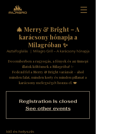
🎄 Merry & Bright – A
karácsony hónapja a
Milagróban ✨
Asztalfoglalás
  |  
Milagro Grill – A karácsony hónapja
Decemberben a ragyogás, a fények és az ünnepi
illatok költöznek a Milagróba! ✨
Fedezd fel a Merry & Bright varázsát – ahol
minden falat, minden korty és minden pillanat a
karácsony melegségét hozza el. ❤️
Registration is closed
See other events
Idő és helyszín