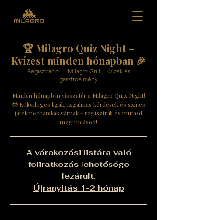
🏆 Milagro Quiz Night –
Kvízest minden hónapban 🎉
Regisztráció
  |  
Milagro Grill – Kvízek és
gasztroélmény
Minden hónapban visszatér a Milagro Quiz Night!
🤓 Különleges ligák, izgalmas kérdések és színes
játékmechanikák várnak – regisztrálj és mutasd
meg tudásod!
A várakozási listára való
feliratkozás lehetősége
lezárult.
Újranyitás 1-2 hónap