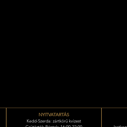
NYITVATARTÁS
Kedd-Szerda: zártkörű kvízest
Csütörtök-Péntek: 16:00-22:00
Iratkoz