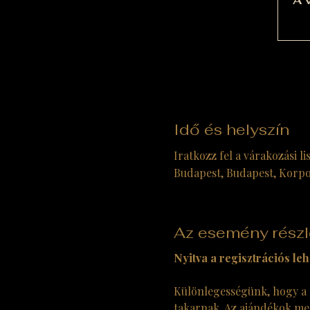
A v
Idő és helyszín
Iratkozz fel a várakozási li
Budapest, Budapest, Korpo
Az esemény részl
Nyitva a regisztrációs leh
Különlegességünk, hogy a c
takarnak. Az ajándékok mel