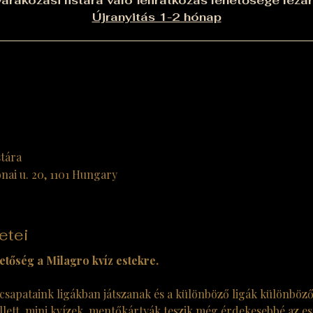
árakozási listára való feliratkozás lehetősége lezár
Újranyitás 1-2 hónap
stára
nai u. 20, 1101 Hungary
etei
etőség a Milagro kvíz estekre. 
sapataink ligákban játszanak és a különböző ligák különböző
lett, mini kvízek, mentőkártyák teszik még érdekesebbé az est