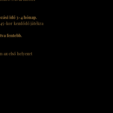
ozási idő 3-4 hónap. 
:45-kor kezdődő játékra 
va fentebb. 
n az első helyezet 