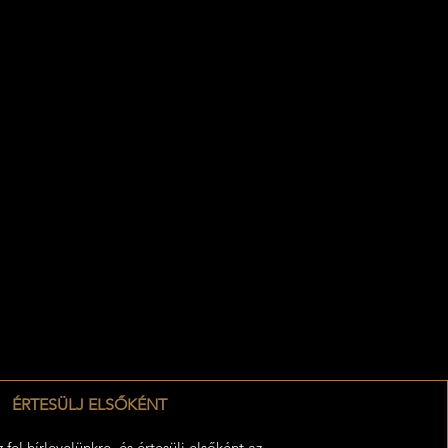
ÉRTESÜLJ ELSŐKÉNT
z fel hírlevelünkre, és értesülj elsőként az