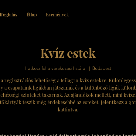
lfoglalás
Étlap
Események
Kvíz estek
Iratkozz fel a várakozási listára
  |  
Budapest
 a regisztrációs lehetőség a Milagro kvíz estekre. Különleges
y a csapataink ligákban játszanak és a különböző ligák külön
ehézségi szinteket takarnak. Az ajándékok mellett, mini kvíze
őkártyák teszik még érdekesebbé az esteket. Jelentkezz a g
kattintva.