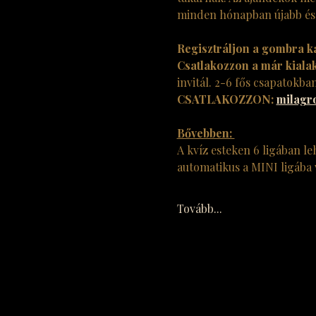
minden hónapban újabb és ú
Regisztráljon a gombra kat
Csatlakozzon a már kialak
invitál. 2-6 fős csapatokban
CSATLAKOZZON: 
milagr
Bővebben: 
A kvíz esteken 6 ligában le
automatikus a MINI ligába va
Tovább...