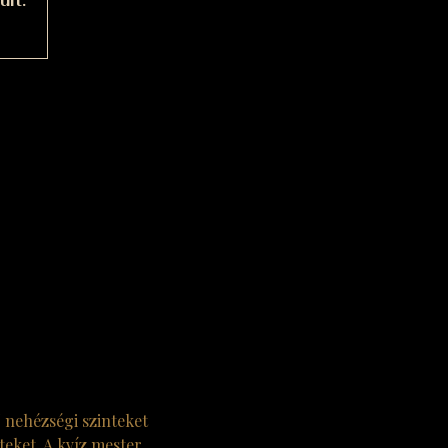
ult.
 nehézségi szinteket 
eket. A kvíz mester 