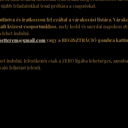
jabb feladatokkal teszi próbára a csapatokat.
tintva és iratkozzon fel ezáltal a várakozási listára. Várak
ult kvízest csoportunkhoz,
 mely kedd és szerdai napokon 18
 lehet indulni. 
oetterem@gmail.com
vagy a REGISZTRÁCIÓ gombra kattint
het indulni. Jelentkezés csak a ZERO ligába lehetséges, azonba
ló feljutást jelenti.