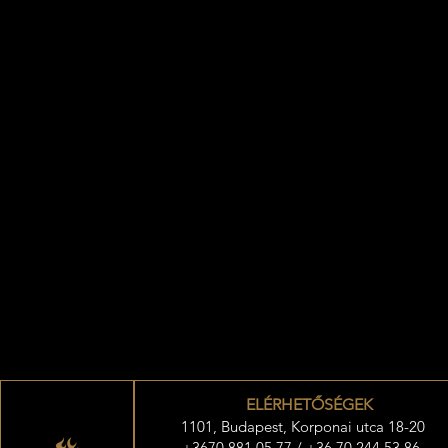
ELÉRHETŐSÉGEK
1101, Budapest, Korponai utca 18-20
+3670 881 05 77 / +36 70 244 53 86