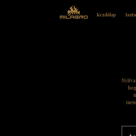
Kezdőlap
Aszta
Nyitva
hog
n
ment