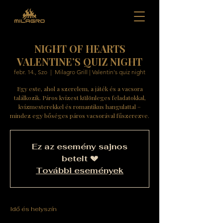
NIGHT OF HEARTS
VALENTINE’S QUIZ NIGHT
febr. 14., Szo
  |  
Milagro Grill | Valentin's quiz night
Egy este, ahol a szerelem, a játék és a vacsora
találkozik. Páros kvízest különleges feladatokkal,
kvízmesterekkel és romantikus hangulattal –
mindez egy bőséges páros vacsorával fűszerezve.
Ez az esemény sajnos
betelt 💔
További események
Idő és helyszín