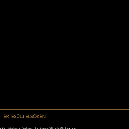
ÉRTESÜLJ ELSŐKÉNT
z fel hírlevelünkre, és értesülj elsőként az