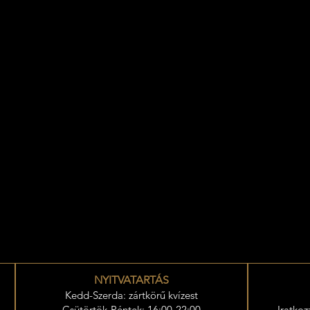
NYITVATARTÁS
Kedd-Szerda: zártkörű kvízest
Csütörtök-Péntek: 16:00-22:00
Iratkoz