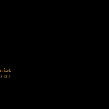
ri ízek
s az a