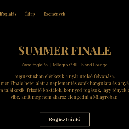
lfoglalás
Étlap
Események
SUMMER FINALE
Asztalfoglalás
  |  
Milagro Grill | Island Lounge
Augusztusban elérkezik a nyár utolsó felvonása.
er Finale hetei alatt a naplementés esték hangulata és a nyá
va találkozik: frissítő koktélok, könnyed fogások, lágy fények é
vibe, amit még nem akarsz elengedni a Milagroban.
Regisztráció