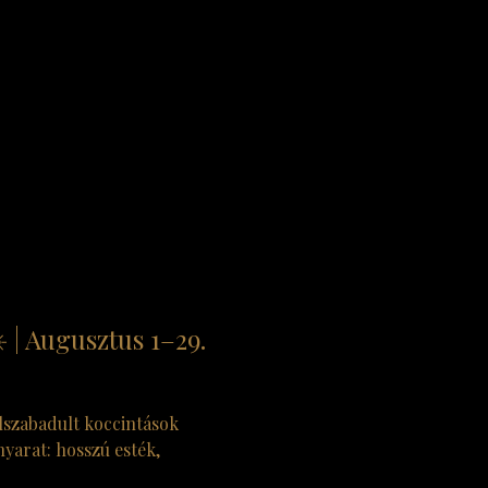
️ | Augusztus 1–29.
lszabadult koccintások 
yarat: hosszú esték, 