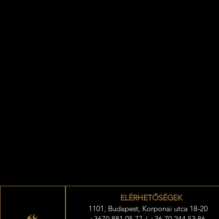
ELÉRHETŐSÉGEK
1101, Budapest, Korponai utca 18-20
+3670 881 05 77 / +36 70 244 53 86