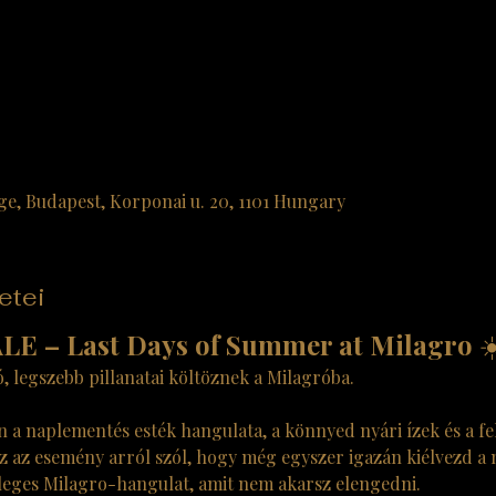
nge, Budapest, Korponai u. 20, 1101 Hungary
etei
 – Last Days of Summer at Milagro
 ☀
, legszebb pillanatai költöznek a Milagróba.
 a naplementés esték hangulata, a könnyed nyári ízek és a fe
 az esemény arról szól, hogy még egyszer igazán kiélvezd a n
önleges Milagro-hangulat, amit nem akarsz elengedni.