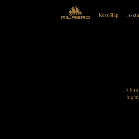
Kezdőlap
Aszta
A Summ
legja