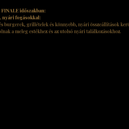
 FINALE időszakban:
, nyári fogásokkal:
kés burgerek, grillételek és könnyebb, nyári összeállítások kerü
lnak a meleg estékhez és az utolsó nyári találkozásokhoz.