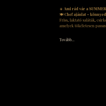
☀️ 
Ami rád vár a SUMMER
🍽 
Chef ajánlat – könnyed
Friss, laktató saláták, csir
amelyek tökéletesen passzo
Tovább...