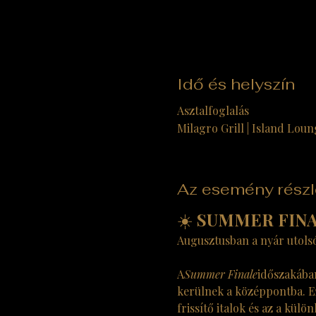
Idő és helyszín
Asztalfoglalás
Milagro Grill | Island Lou
Az esemény részl
☀️ 
SUMMER FINALE
Augusztusban a nyár utolsó
A
Summer Finale
időszakában
kerülnek a középpontba. Ez
frissítő italok és az a kül