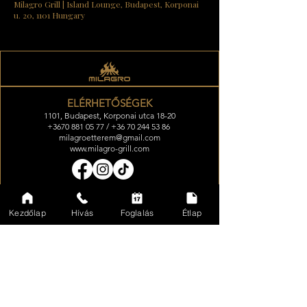
Milagro Grill | Island Lounge, Budapest, Korponai
u. 20, 1101 Hungary
ELÉRHETŐSÉGEK
1101, Budapest, Korponai utca 18-20
+3670 881 05 77 / +36 70 244 53 86
milagroetterem@gmail.com
www.milagro-grill.com
NYITVATARTÁS
Kezdőlap
Hívás
Foglalás
Étlap
Kedd-Szerda: zártkörű kvízest
Csütörtök-Péntek: 16:00-22:00
Szombat: 13:30-23:00
Vasárnap-Hétfő: zárva
augusztus 15- zártkörű esemény
ÉRTESÜLJ ELSŐKÉNT