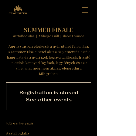
SUMMER FINALE
Asztalfoglalás
  |  
Milagro Grill | Island Lounge
Augusztusban elérkezik a nyár utolsó felvonása.
A Summer Finale hetei alatt a naplementés esték
hangulata és a nyári ízek legjava találkozik: frissítő
koktélok, könnyed fogások, lágy fények és az a
vibe, amit még nem akarsz elengedni a
Milagroban.
Registration is closed
See other events
Idő és helyszín
Asztalfoglalás