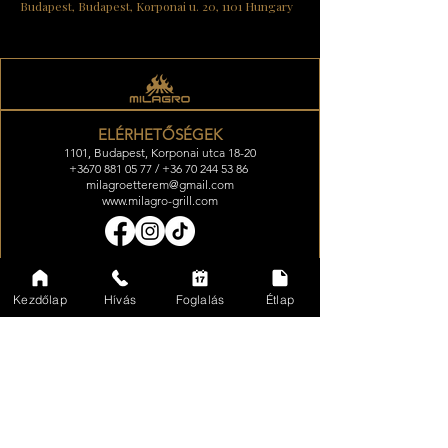
Budapest, Budapest, Korponai u. 20, 1101 Hungary
ELÉRHETŐSÉGEK
1101, Budapest, Korponai utca 18-20
+3670 881 05 77 / +36 70 244 53 86
milagroetterem@gmail.com
www.milagro-grill.com
NYITVATARTÁS
Kezdőlap
Hívás
Foglalás
Étlap
Kedd-Szerda: zártkörű kvízest
Csütörtök-Péntek: 16:00-22:00
Szombat: 13:30-23:00
Vasárnap-Hétfő: zárva
augusztus 15- zártkörű esemény
ÉRTESÜLJ ELSŐKÉNT