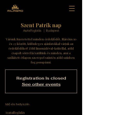
Szent Patrik nap
Asztalfoglalás
  |  
Budapest
Várunk Szeretettel minden érdeklődőt. Március 10
és 23 között, különleges ajánlatokkal várjuk az
érdeklődőket! Zöld limonádéval-koktéllal, zöld
csapolt sörrel készülünk és minden, ami a
szűkített étlapon szerepel szintén zöld színben
fog pompázni.
Registration is closed
See other events
Idő és helyszín
Asztalfoglalás