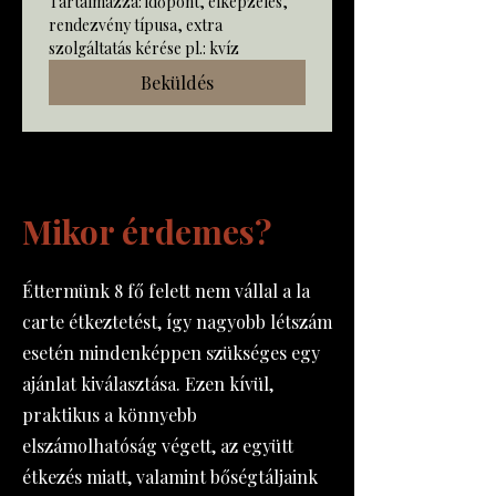
Tartalmazza: időpont, elképzelés, 
rendezvény típusa, extra 
szolgáltatás kérése pl.: kvíz 
Beküldés
Mikor érdemes?
Éttermünk 8 fő felett nem vállal a la
carte étkeztetést, így nagyobb létszám
esetén mindenképpen szükséges egy
ajánlat kiválasztása. Ezen kívül,
praktikus a könnyebb
elszámolhatóság végett, az együtt
étkezés miatt, valamint bőségtáljaink