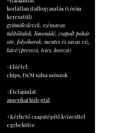
-Italajánlat:
korlátlan italfogyasztás (5 órán
keresztül)
gyümölcslevek, szénsavas
üdítőitalok, limonádé, csapolt pohár
sör, folyóborok, mentes és savas víz,
kávé:(presszó, tejes, hosszú)
-Előétel:
chips, Ds'M salsa szószok
-Ételajánlat:
amerikai hidegtál
+Kérhető csapatépítő kvízesttel
egybekötve