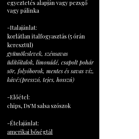
egyeztetés alapján vagy pezsgő
vagy pálinka
-Italajánlat:
korlátlan italfogyasztás (5 órán
keresztül)
gyümölcslevek, szénsavas
üdítőitalok, limonádé, csapolt pohár
sör, folyóborok, mentes és savas víz,
kávé:(presszó, tejes, hosszú)
-Előétel:
chips, Ds'M salsa szószok
-Ételajánlat:
amerikai bőségtál