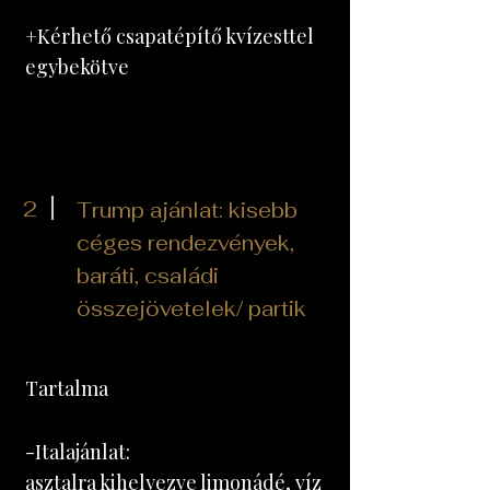
+Kérhető csapatépítő kvízesttel
egybekötve
2
Trump ajánlat: kisebb
céges rendezvények,
baráti, családi
összejövetelek/
partik
Tartalma
-Italajánlat:
asztalra kihelyezve limonádé, víz