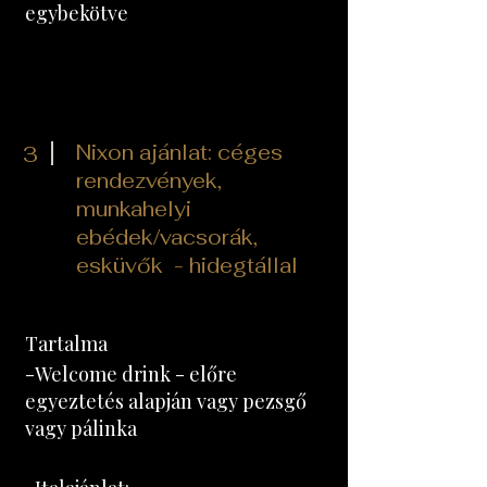
egybekötve
Nixon ajánlat: céges
3
rendezvények,
munkahelyi
ebédek/vacsorák,
esküvők
​ - hidegtállal
Tartalma
-Welcome drink​ - előre
egyeztetés alapján vagy pezsgő
vagy pálinka