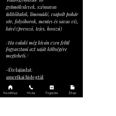
gyümölcslevek, szénsavas
üdítőitalok, limonádé, csapolt pohár
sör, folyóborok, mentes és savas víz,
kávé:(presszó, tejes, hosszú)
/Ha valaki még kíván ezen felül
fogyasztani azt saját költségére
megteheti./
-Ételajánlat:
amerikai hidegtál
+Kérhető csapatépítő kvízesttel
Kezdőlap
Hívás
Foglalás
Étlap
egybekötve