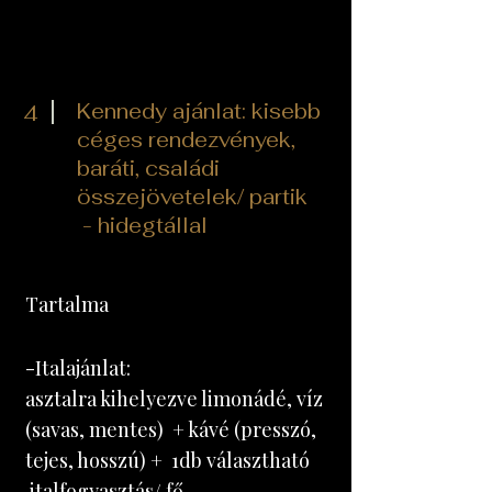
Kennedy ajánlat: kisebb
4
céges rendezvények,
baráti, családi
összejövetelek/
partik
- hidegtállal
Tartalma
-Italajánlat:
asztalra kihelyezve limonádé, víz
(savas, mentes) + kávé (presszó,
tejes, hosszú) + 1db választható
italfogyasztás/ fő