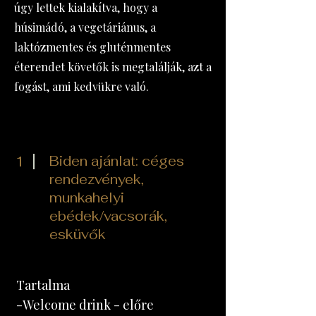
úgy lettek kialakítva, hogy a
húsimádó, a vegetáriánus, a
laktózmentes és gluténmentes
éterendet követők is megtalálják, azt a
fogást, ami kedvükre való.
1
Biden ajánlat: céges
rendezvények,
munkahelyi
ebédek/vacsorák,
esküvők
Tartalma
-Welcome drink​ - előre