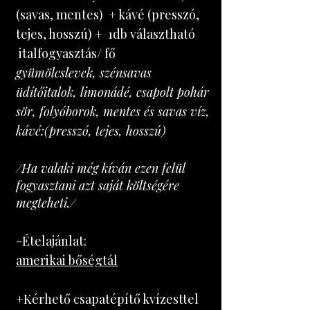
(savas, mentes) + kávé (presszó,
tejes, hosszú) + 1db választható
italfogyasztás/ fő
gyümölcslevek, szénsavas
üdítőitalok, limonádé, csapolt pohár
sör, folyóborok, mentes és savas víz,
kávé:(presszó, tejes, hosszú)
/Ha valaki még kíván ezen felül
fogyasztani azt saját költségére
megteheti./
-Ételajánlat:
amerikai bőségtál
+Kérhető csapatépítő kvízesttel